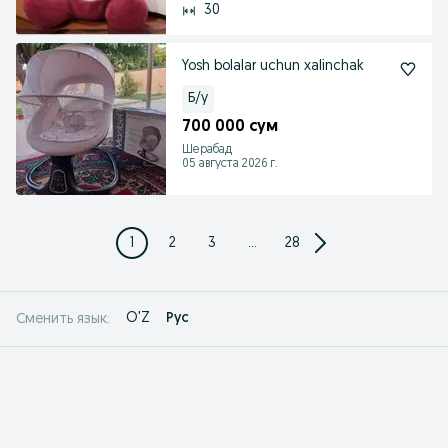
30
Yosh bolalar uchun xalinchak
Б/у
700 000 сум
Шерабад
05 августа 2026 г.
1
2
3
...
28
O'Z
Рус
Сменить язык: