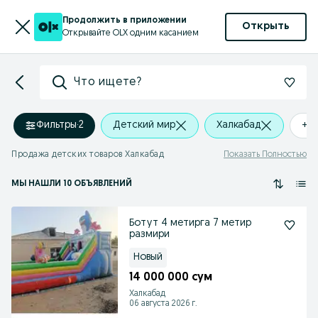
Продолжить в приложении
Открыть
Открывайте OLX одним касанием
Что ищете?
Фильтры
·
2
Детский мир
Халкабад
+0
Продажа детских товаров Халкабад
Показать Полностью
МЫ НАШЛИ 10 ОБЪЯВЛЕНИЙ
Ботут 4 метирга 7 метир
размири
Новый
14 000 000 сум
Халкабад
06 августа 2026 г.