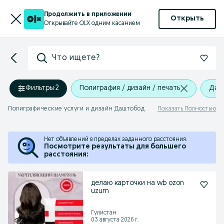
Продолжить в приложении
Открыть
Открывайте OLX одним касанием
Что ищете?
Фильтры
·
2
Полиграфия / дизайн / печать
Даш
Полиграфические услуги и дизайн Даштобод
Показать Полностью
Нет объявлений в пределах заданного расстояния.
Посмотрите результаты для большего
расстояния:
делаю карточки на wb ozon
uzum
Гулистан
03 августа 2026 г.