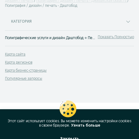
дизайн / печать
Полиграфия / дизайн / печать - Джизакская область
Полиграфия / дизайн / печать - Даштобод
КАТЕГОРИЯ
Показать Полностью
Полиграфические услуги и дизайн Даштобод ⭐ Печать визиток и баннеров, создание макетов и многое другое ☝ Найди подрядчиков просто с OLX.uz!
Карта сайта
Карта регионов
Карта бизнес-страницы
Популярные запросы
Этот сайт использует cookies. Вы можете изменить настройки cookies
в своeм браузере.
Узнать больше