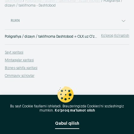
taklifnoma
Poligrafiya / dizayn / taklifnoma - Jizzax viloyati
Poligrafiya /
dizayn / taklifnoma - Dashtobod
RUKN
Ko‘proq Ko‘rsatish
Poligrafiya / dizayn / taklifnoma Dashtobod ⭐ OLX.uz O‘zbekiston e‘lonlar taxtasida tez va oson xizmatni topish yoki ko‘rsatish mumkin ✔️ Eng yaxshi xizmatni OLX.uzda toping!
Sayt xaritasi
Mintaqalar xaritasi
Biznes-sahifa xaritasi
Ommaviy so‘rovlar
Bu sayt Cookie fayllarni ishlatadi. Brauzeringizda Cookies'ni sozlashingiz
mumkin.
Ko'proq ma'lumot olish
Qabul qilish