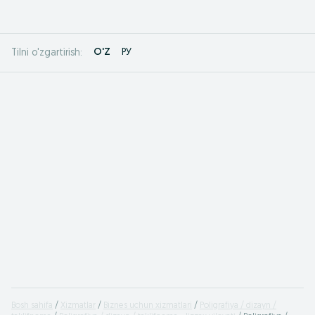
O'Z
РУ
Tilni o'zgartirish:
Bosh sahifa
Xizmatlar
Biznes uchun xizmatlari
Poligrafiya / dizayn /