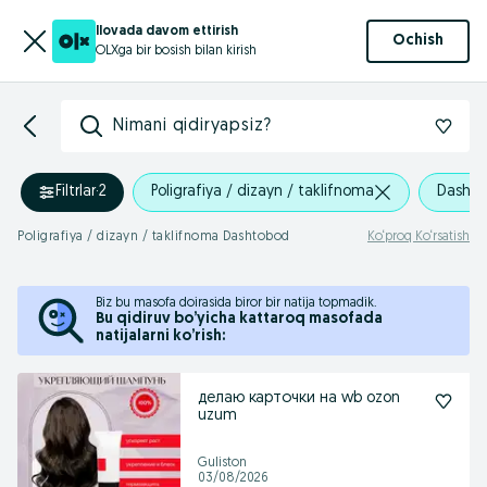
Ilovada davom ettirish
Ochish
OLXga bir bosish bilan kirish
Nimani qidiryapsiz?
Filtrlar
·
2
Poligrafiya / dizayn / taklifnoma
Dasht
Poligrafiya / dizayn / taklifnoma Dashtobod
Ko‘proq Ko‘rsatish
Biz bu masofa doirasida biror bir natija topmadik.
Bu qidiruv bo’yicha kattaroq masofada
natijalarni ko’rish:
делаю карточки на wb ozon
uzum
Guliston
03/08/2026