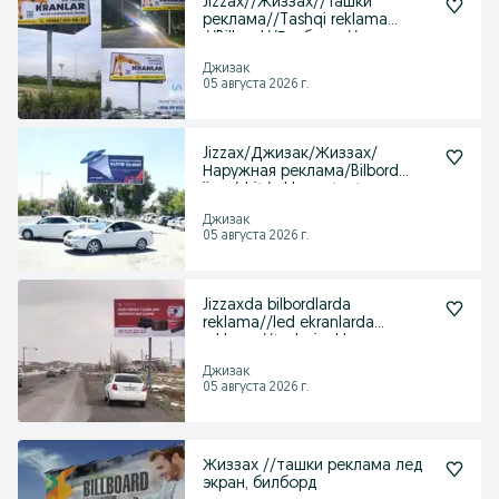
Jizzax//Жиззах//Ташки
реклама//Tashqi reklama
//Bilbord//Билборд //
Джизак
05 августа 2026 г.
Jizzax/Джизак/Жиззах/
Наружная реклама/Bilbord
ijara/shit/reklama taxta
Джизак
05 августа 2026 г.
Jizzaxda bilbordlarda
reklama//led ekranlarda
reklama//tashqi reklama
Джизак
05 августа 2026 г.
Жиззах //ташки реклама лед
экран, билборд