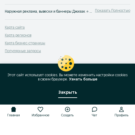
Показать Полностью
Наружная реклама, вывески и баннеры Джизак ⭐ Изготовление и размещение баннеров и вывесок для бизнеса ☝ Найди подрядчиков просто с OLX.uz!
Карта сайта
Карта регионов
Карта бизнес-страницы
Популярные запросы
Этот сайт использует cookies. Вы можете изменить настройки cookies
в своeм браузере.
Узнать больше
Закрыть
Главная
Избранное
Создать
Чат
Профиль