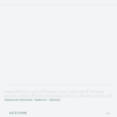
Главная
Бизнес и услуги
Деловые услуги / маркетинг
Наружная
реклама / вывески
Наружная реклама / вывески - Джизакская область
Наружная реклама / вывески - Джизак
КАТЕГОРИЯ