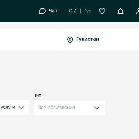
Уведомле
Чат
O'Z
Рус
Тип
услуги
Все объявления