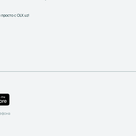
просто с OLX.uz!
лефона