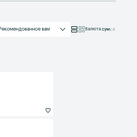
Рекомендованное вам
Валюта
:
сум
у.е.