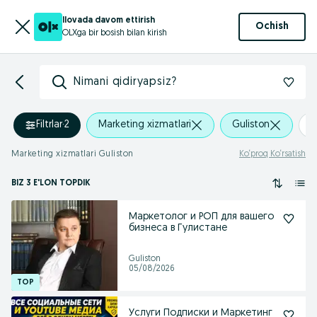
Ilovada davom ettirish
Ochish
OLXga bir bosish bilan kirish
Nimani qidiryapsiz?
Filtrlar
·
2
Marketing xizmatlari
Guliston
+
Marketing xizmatlari Guliston
Ko‘proq Ko‘rsatish
BIZ 3 E'LON TOPDIK
Маркетолог и РОП для вашего
бизнеса в Гулистане
Guliston
05/08/2026
Услуги Подписки и Маркетинг