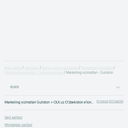
Bosh sahifa
Xizmatlar
Biznes uchun xizmatlari
Marketing xizmatlari
Marketing xizmatlari - Sirdaryo viloyati
Marketing xizmatlari - Guliston
RUKN
Ko‘proq Ko‘rsatish
Marketing xizmatlari Guliston ⭐ OLX.uz O‘zbekiston e‘lonlar taxtasida tez va oson xizmatni topish yoki ko‘rsatish mumkin ✔️ Eng yaxshi xizmatni OLX.uzda toping!
Sayt xaritasi
Mintaqalar xaritasi