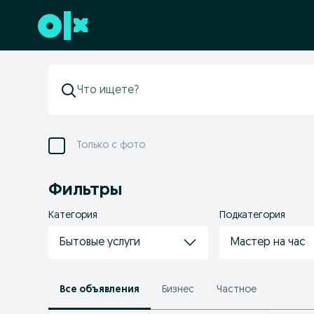
Перейти к нижнему колонтитулу
Только с фото
Фильтры
Категория
Подкатегория
Бытовые услуги
Мастер на час
Все объявления
Бизнес
Частное