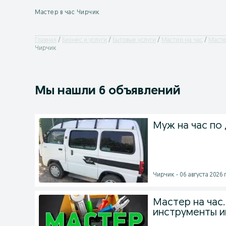
Мастер в час Чирчик
Главная
Бизнес и услуги
Бытовые услуги
Мастер на час
Масте
Чирчик
Мы нашли 6 объявлений
Муж на час по
Чирчик - 06 августа 2026 г
Мастер на час
инструменты и