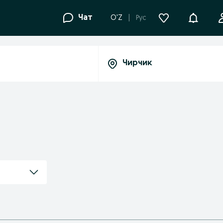
Уведомле
Чат
O'Z
Рус