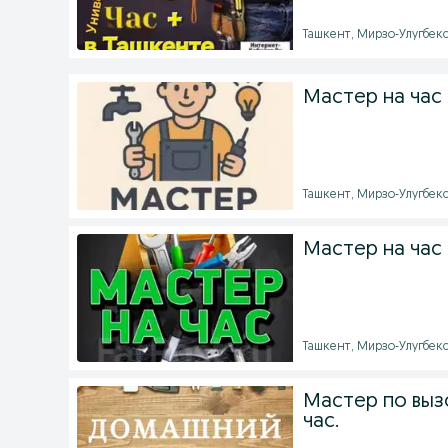
Ташкент, Мирзо-Улугбекск
Мастер на час 
Ташкент, Мирзо-Улугбекск
Мастер на час
Ташкент, Мирзо-Улугбекск
Мастер по вызо
час.