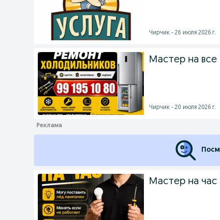
Чирчик - 26 июля 2026 г.
Мастер на все 
Чирчик - 20 июля 2026 г.
Посм
Мастер на час 