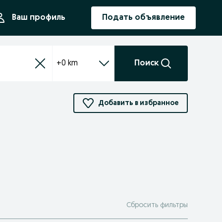
ния
Ваш профиль
Подать объявление
+0 km
Поиск
Добавить в избранное
Сбросить фильтры