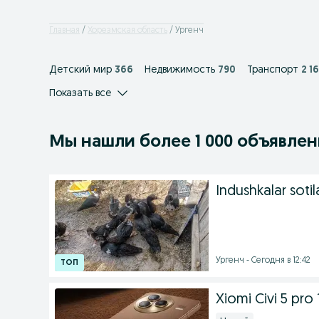
Главная
Хорезмская область
Ургенч
Детский мир
366
Недвижимость
790
Транспорт
2 1
Показать все
Мы нашли
более
1 000 объявле
Indushkalar sotil
Ургенч - Сегодня в 12:42
Xiomi Civi 5 pro