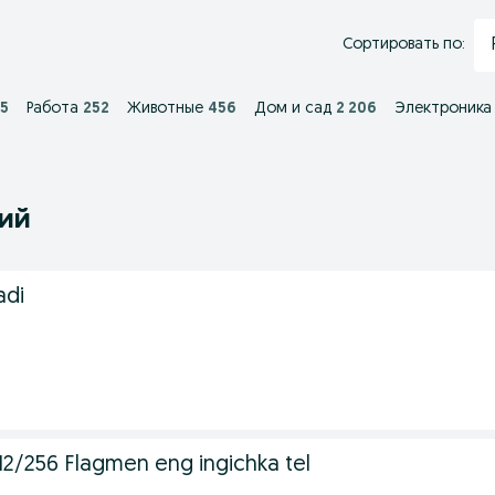
Сортировать по:
65
Работа
252
Животные
456
Дом и сад
2 206
Электроника
ний
adi
 12/256 Flagmen eng ingichka tel