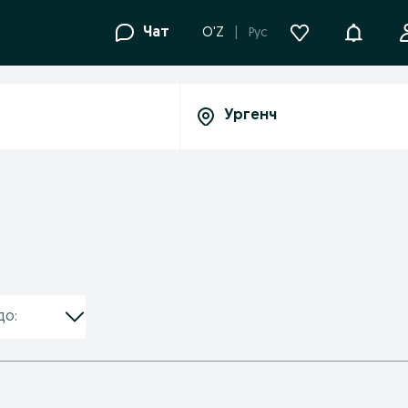
Уведомле
Чат
O'Z
Рус