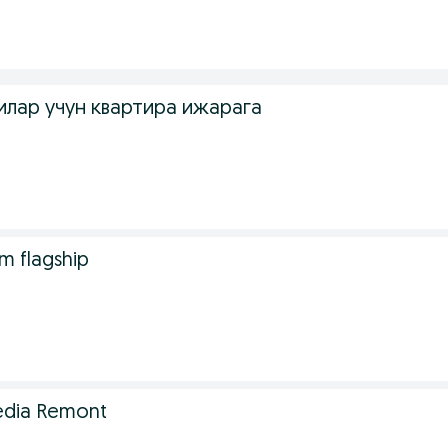
илар учун квартира ижарага
m flagship
edia Remont