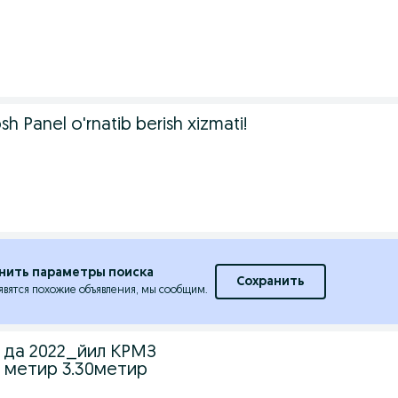
 Panel o'rnatib berish xizmati!
нить параметры поиска
Сохранить
явятся похожие объявления, мы сообщим.
 да 2022_йил КРМЗ
60 метир 3.30метир