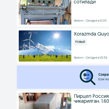
сотилади
Ургенч - Сегодня в 21:03
Xorazmda Quyosh
Новый
Ургенч - Сегодня в 20:56
Сохра
Если по
Пирцеп Россия
чикарилган. 1.