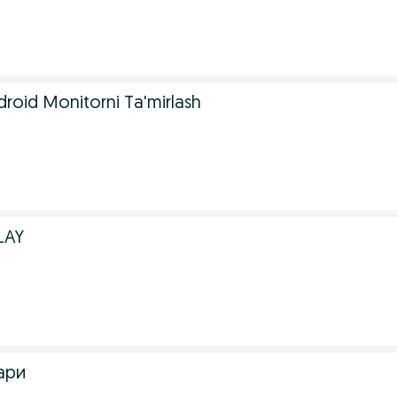
droid Monitorni Ta'mirlash
LAY
ари