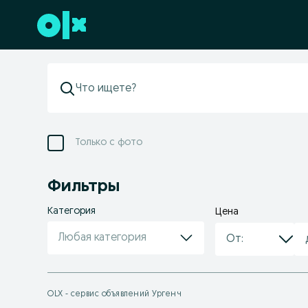
Перейти к нижнему колонтитулу
Только с фото
Фильтры
Категория
Цена
Любая категория
OLX - сервис объявлений Ургенч