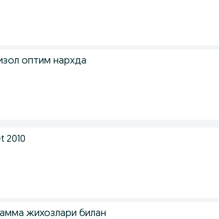
.
изол оптим нархда
.
t 2010
хамма жихозлари билан