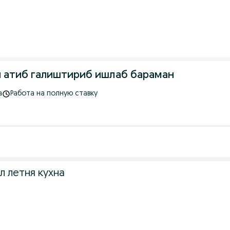
и атиб галиштириб ишлаб бараман
а
Работа на полную ставку
л летня кухна