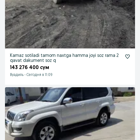
Kamaz sotiladi tamom naxtga hamma joyi soz rama 2
qavat dakument soz q
143 276 400 сум
Вуадиль
-
Сегодня в 11:09