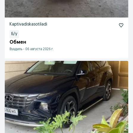
Kaptivadiskasotiladi
Б/у
Обмен
Вуадиль
-
06 августа 2026 г.