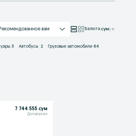
Рекомендованное вам
Валюта
:
сум
у.е.
суары
3
Автобусы
2
Грузовые автомобили
64
7 744 555 сум
Договорная