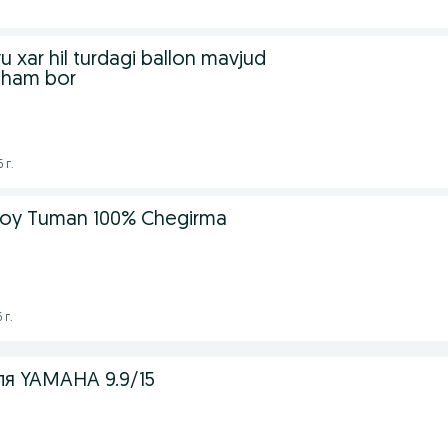
 xar hil turdagi ballon mavjud
 ham bor
 г.
oy Tuman 100% Chegirma
 г.
я YAMAHA 9.9/15