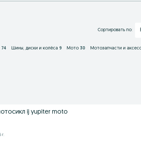
Сортировать по:
74
Шины, диски и колёса
9
Мото
30
Мотозапчасти и аксес
тосикл ij yupiter moto
 г.