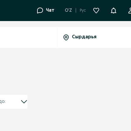
Уведомле
Чат
O'Z
Рус