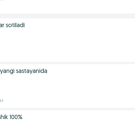
r sotiladi
 yangi sastayanida
 г.
shik 100%