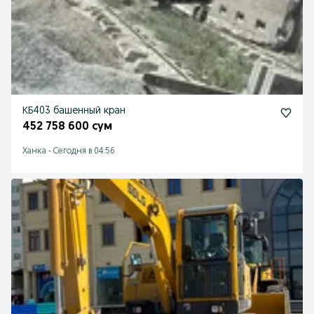
КБ403 башенный кран
452 758 600 сум
Ханка
-
Сегодня в 04:56