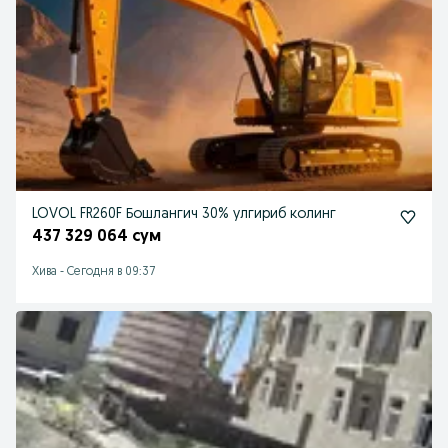
LOVOL FR260F Бошлангич 30% улгириб колинг
437 329 064 сум
Хива
-
Сегодня в 09:37