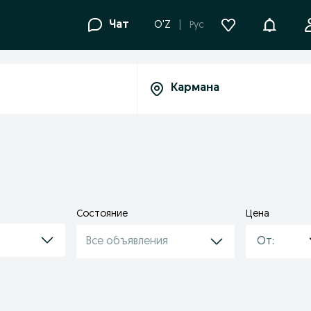
Уведомле
Чат
O'Z
Рус
Состояние
Цена
Все объявления