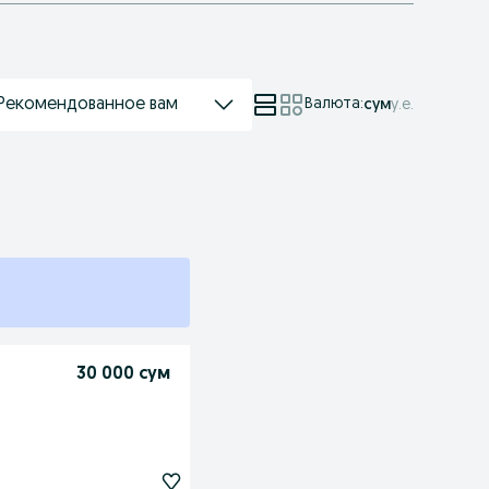
Рекомендованное вам
Валюта
:
сум
у.е.
30 000 сум