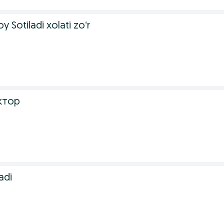
y Sotiladi xolati zoʻr
ктор
adi