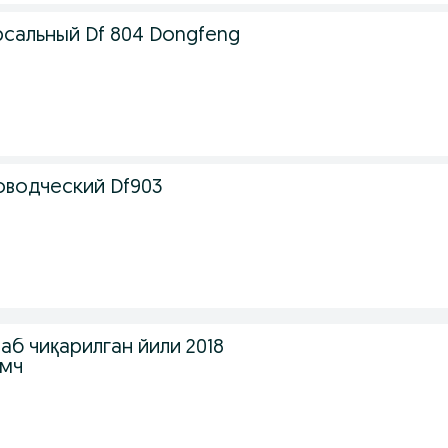
рсальный Df 804 Dongfeng
оводческий Df903
лаб чиқарилган йили 2018
 мч