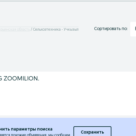
Сортировать по:
арьинская область
Сельхозтехника - Учкызыл
0G ZOOMILION.
нить параметры поиска
Сохранить
явятся похожие объявления, мы сообщим.