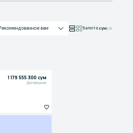
Рекомендованное вам
Валюта
:
сум
у.е.
1 179 555 300 сум
Договорная