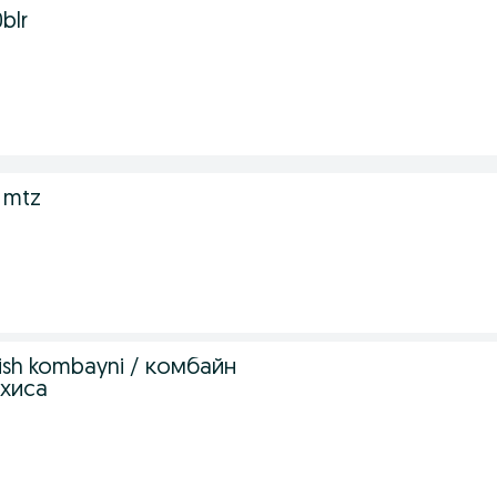
blr
r mtz
‘ish kombayni / комбайн
ахиса