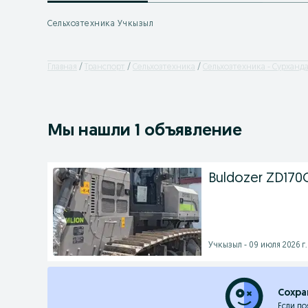
Сельхозтехника Учкызыл
Главная
Транспорт
Сельхозтехника
Сельхозтехника - Сурханд
Мы нашли 1 объявление
Buldozer ZD17
Учкызыл - 09 июля 2026 г.
Сохра
Если по