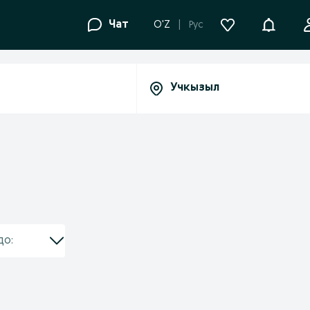
Уведомле
Чат
O'Z
Рус