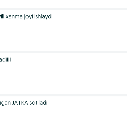
ili xanma joyi ishlaydi
adi!!!
igan JATKA sotiladi