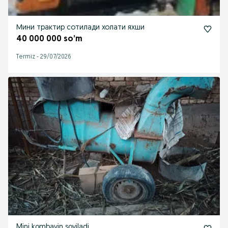
Мини трактир сотилади холати яхши
40 000 000 so’m
Termiz
-
29/07/2026
Mini kombayin soyiladi