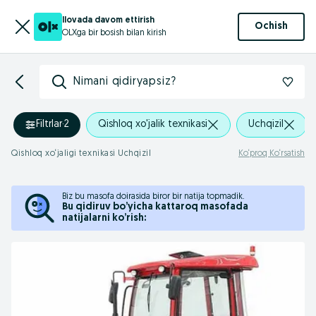
Ilovada davom ettirish
Ochish
OLXga bir bosish bilan kirish
Nimani qidiryapsiz?
Filtrlar
·
2
Qishloq xo'jalik texnikasi
Uchqizil
Qishloq xo‘jaligi texnikasi Uchqizil
Ko‘proq Ko‘rsatish
Biz bu masofa doirasida biror bir natija topmadik.
Bu qidiruv bo’yicha kattaroq masofada
natijalarni ko’rish: