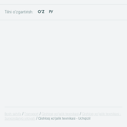
O'Z
РУ
Tilni o'zgartirish:
Bosh sahifa
Transport
Qishloq xo'jalik texnikasi
Qishloq xo'jalik texnikasi -
Surxondaryo viloyati
Qishloq xo'jalik texnikasi - Uchqizil