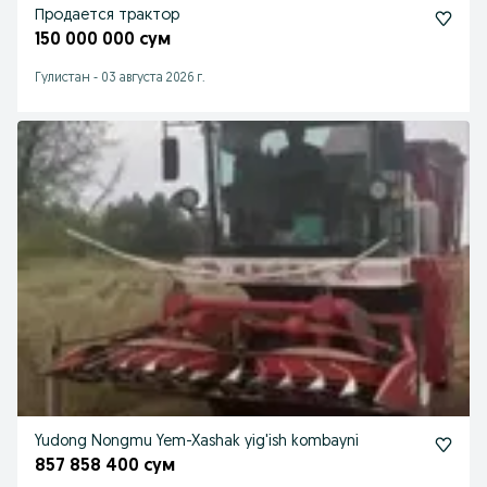
Продается трактор
150 000 000 сум
Гулистан
-
03 августа 2026 г.
Yudong Nongmu Yem-Xashak yig'ish kombayni
857 858 400 сум