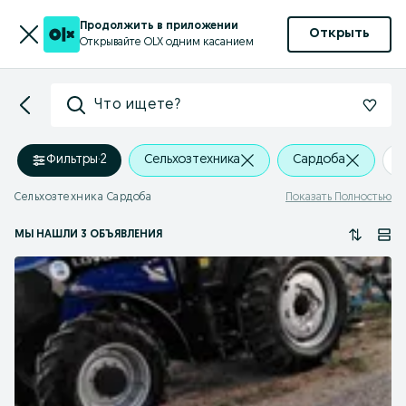
Продолжить в приложении
Открыть
Открывайте OLX одним касанием
Что ищете?
Фильтры
·
2
Сельхозтехника
Сардоба
+
Сельхозтехника Сардоба
Показать Полностью
МЫ НАШЛИ 3 ОБЪЯВЛЕНИЯ