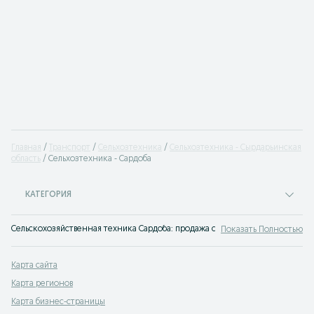
Главная
Транспорт
Сельхозтехника
Сельхозтехника - Сырдарьинская
область
Сельхозтехника - Сардоба
КАТЕГОРИЯ
Сельскохозяйственная техника Сардоба: продажа сх техники через объявле
Показать Полностью
Карта сайта
Карта регионов
Карта бизнес-страницы