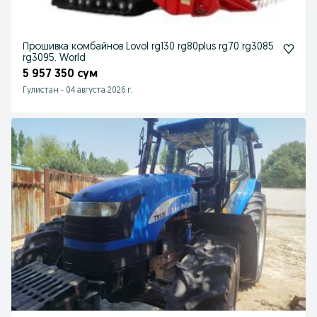
Прошивка комбайнов Lovol rg130 rg80plus rg70 rg3085
rg3095. World
5 957 350 сум
Гулистан
-
04 августа 2026 г.