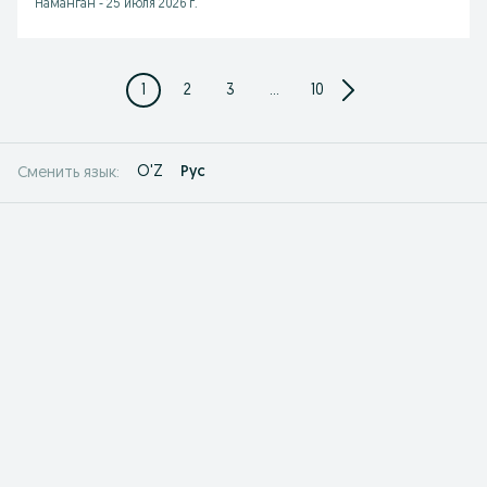
Наманган
-
25 июля 2026 г.
1
2
3
...
10
O'Z
Рус
Сменить язык: