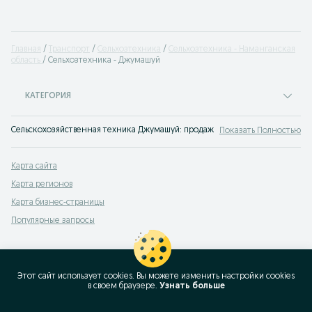
Главная
Транспорт
Сельхозтехника
Сельхозтехника - Наманганская
область
Сельхозтехника - Джумашуй
КАТЕГОРИЯ
Сельскохозяйственная техника Джумашуй: продажа сх техники через объяв
Показать Полностью
Карта сайта
Карта регионов
Карта бизнес-страницы
Популярные запросы
Этот сайт использует cookies. Вы можете изменить настройки cookies
в своeм браузере.
Узнать больше