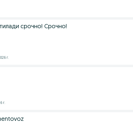
тилади срочно! Срочно!
026 г.
6 г.
mentovoz