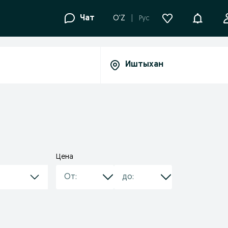
Уведомле
Чат
O'Z
Рус
Цена