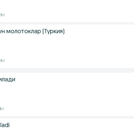
6 г.
ун молотоклар (Туркия)
6 г.
илади
 г.
ladi