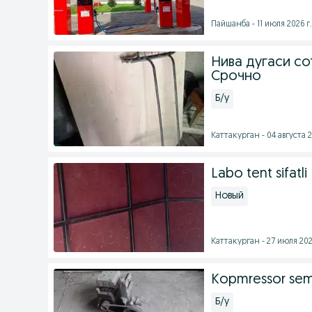
Пайшанба - 11 июля 2026 г.
Нива дугаси со
Срочно
Б/у
Каттакурган - 04 августа 2
Labo tent sifatli
Новый
Каттакурган - 27 июля 202
Kopmressor se
Б/у