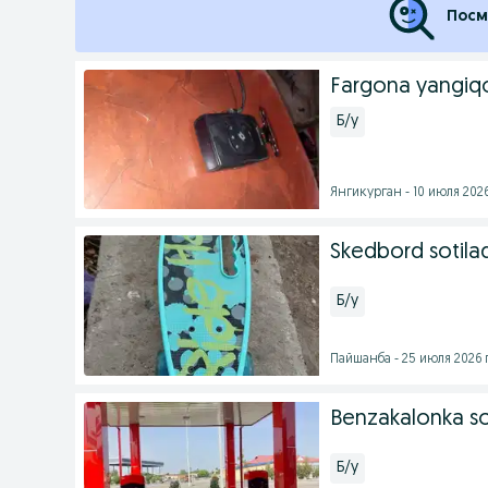
Посм
Fargona yangiq
Б/у
Янгикурган - 10 июля 2026
Skedbord sotilad
Б/у
Пайшанба - 25 июля 2026 г
Benzakalonka so
Б/у