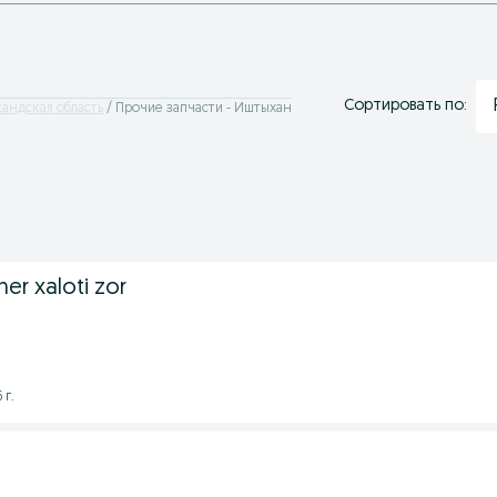
Сортировать по:
кандская область
Прочие запчасти - Иштыхан
er xaloti zor
 г.