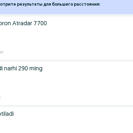
отрите результаты для большего расстояния:
oron Atradar 7700
 г.
i narhi 290 ming
.
tiladi