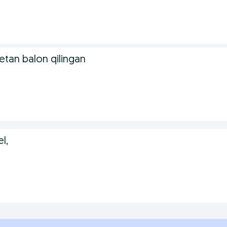
.
etan balon qilingan
l,