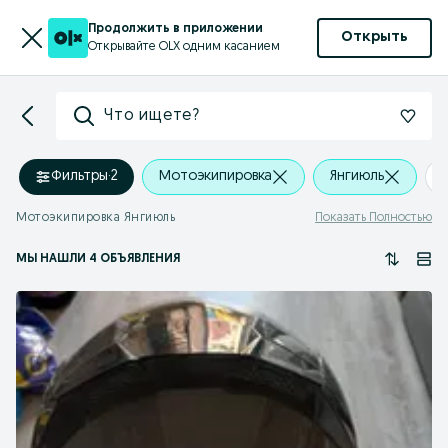
Продолжить в приложении
Открыть
Открывайте OLX одним касанием
Что ищете?
Фильтры
·
2
Мотоэкипировка
Янгиюль
Мотоэкипировка Янгиюль
Показать Полностью
МЫ НАШЛИ 4 ОБЪЯВЛЕНИЯ