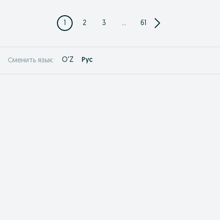
1
2
3
...
61
O'Z
Рус
Сменить язык: