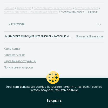
Главная
Транспорт
Мотозапчасти и аксессуары
Мотоэкипировка
Мотоэкипировка - Ташкентская область
Мотоэкипировка - Янгиюль
КАТЕГОРИЯ
Экипировка мотоциклиста Янгиюль: мотошлем, мотоперчатки, мотообувь - все для мотоциклетной защиты в объявлениях на OLX.uz Янгиюль!
Показать Полностью
Карта сайта
Карта регионов
Карта бизнес-страницы
Популярные запросы
Этот сайт использует cookies. Вы можете изменить настройки cookies
в своeм браузере.
Узнать больше
Закрыть