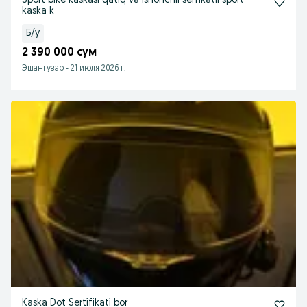
Sport bike kaskasi qatiq va ishonchli serfikatli sport
kaska k
Б/у
2 390 000 сум
Эшангузар
-
21 июля 2026 г.
Kaska Dot Sertifikati bor