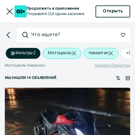
Продолжить в приложении
Открыть
Открывайте OLX одним касанием
Что ищете?
Фильтры
·
2
Мотоциклы
Наманган
+0 
Мотоциклы Наманган
Показать Полностью
МЫ НАШЛИ 14 ОБЪЯВЛЕНИЙ