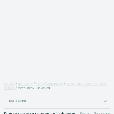
Главная
Транспорт
Мото
Мотоциклы
Мотоциклы - Наманганская
область
Мотоциклы - Наманган
КАТЕГОРИЯ
Купить мотоцикл в мотосалоне или б/у Наманган. Лучшие цены на мотоциклы популярных производителей. Продажа мотоциклов на OLX.uz Наманган.