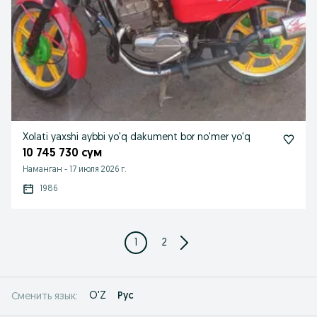
Xolati yaxshi aybbi yo'q dakument bor no'mer yo'q
10 745 730 сум
Наманган
-
17 июля 2026 г.
1986
1
2
O'Z
Рус
Сменить язык: