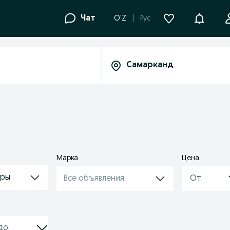
Уведомле
Чат
O'Z
Рус
Марка
Цена
еры
Все объявления