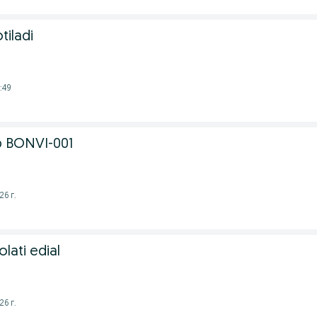
tiladi
:49
 BONVI-001
26 г.
lati edial
26 г.