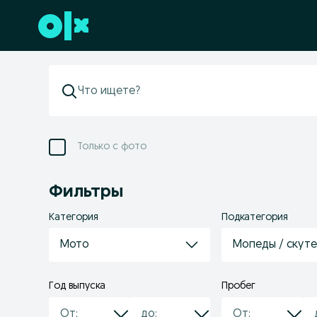
Перейти к нижнему колонтитулу
Только с фото
Фильтры
Категория
Подкатегория
Мото
Мопеды / скут
Год выпуска
Пробег