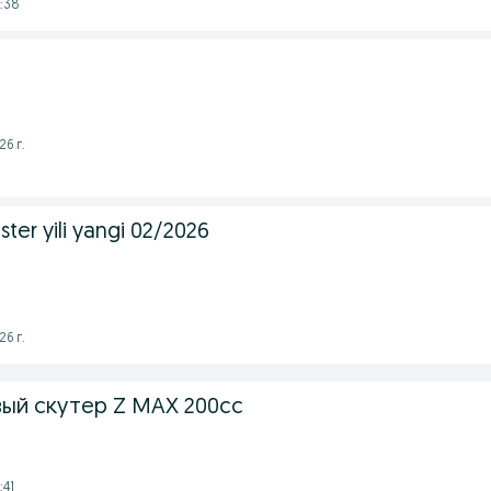
:38
26 г.
ter yili yangi 02/2026
26 г.
ый скутер Z MAX 200cc
:41