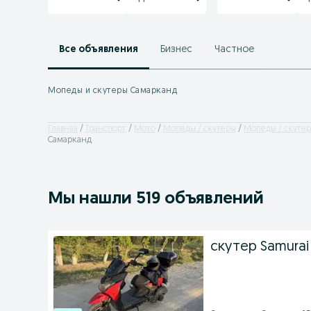
Все объявления
Бизнес
Частное
Мопеды и скутеры Самарканд
Главная
Транспорт
Мото
Мопеды / скутеры
Мопеды / скутер
Самарканд
Мы нашли 519 объявлений
скутер Samurai