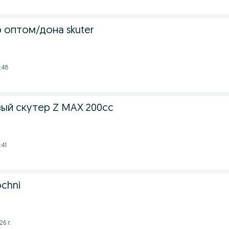
 оптом/дона skuter
:48
ый скутер Z MAX 200cc
:41
ochni
26 г.