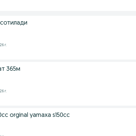
 сотилади
26 г.
ат 365м
26 г.
150cc orginal yamaxa s150cc