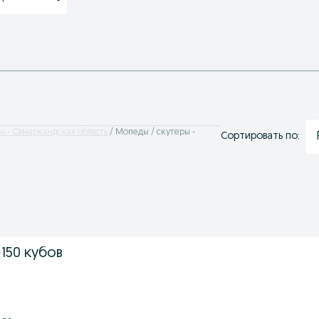
ы - Самаркандская область
Мопеды / скутеры -
Сортировать по:
 150 кубов