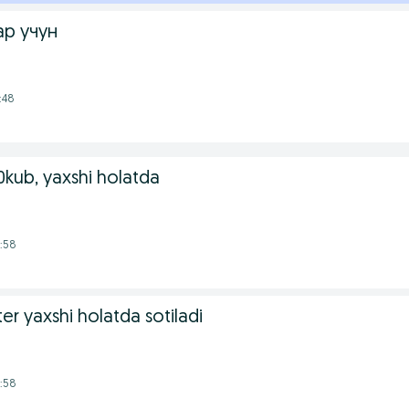
ар учун
:48
0kub, yaxshi holatda
:58
r yaxshi holatda sotiladi
:58