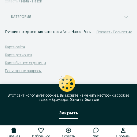
область
Neta - Навои
КАТЕГОРИЯ
Лучшие предложения категории Neta Навои. Большой выбор товаров и услуг по выгодным ценам на OLX! Множество предложений на OLX.uz!
Показать Полностью
Карта сайта
Карта регионов
Карта бизнес-страницы
Популярные запросы
Этот сайт использует cookies. Вы можете изменить настройки cookies
в своeм браузере.
Узнать больше
Закрыть
Главная
Избранное
Создать
Чат
Профиль