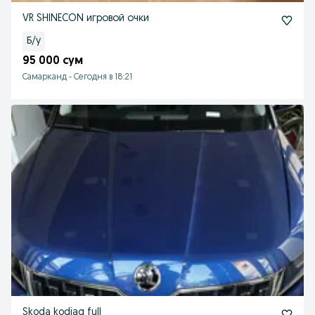
VR SHINECON игровой очки
Б/у
95 000 сум
Самарканд
-
Сегодня в 18:21
Skoda kodiaq full