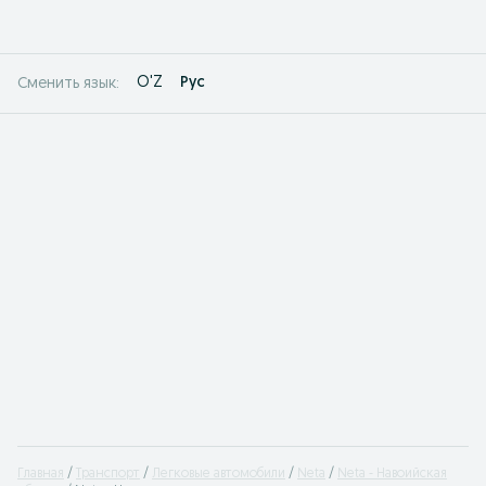
O'Z
Рус
Сменить язык:
Главная
Транспорт
Легковые автомобили
Neta
Neta - Навоийская