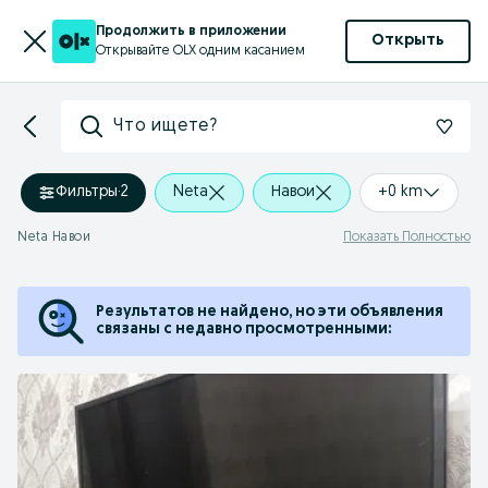
Продолжить в приложении
Открыть
Открывайте OLX одним касанием
Что ищете?
Фильтры
·
2
Neta
Навои
+0 km
Neta Навои
Показать Полностью
Результатов не найдено, но эти объявления
связаны с недавно просмотренными: