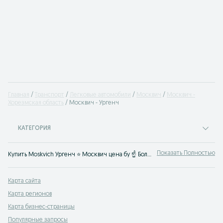
Главная
Транспорт
Легковые автомобили
Москвич
Москвич -
Хорезмская область
Москвич - Ургенч
КАТЕГОРИЯ
Показать Полностью
Купить Moskvich Ургенч ⭐ Москвич цена бу ☝ Большой выбор автомобилей по выгодным ценам на OLX.uz
Карта сайта
Карта регионов
Карта бизнес-страницы
Популярные запросы