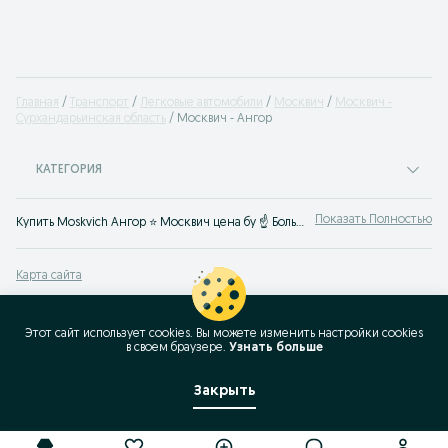
Главная
Транспорт
Легковые автомобили
Москвич
Москвич -
Сурхандарьинская область
Москвич - Ангор
КАТЕГОРИЯ
Показать Полностью
Купить Moskvich Ангор ⭐ Москвич цена бу ☝ Большой выбор автомобилей по выгодным ценам на OLX.uz
Карта сайта
Карта регионов
Карта бизнес-страницы
Этот сайт использует cookies. Вы можете изменить настройки cookies
в своeм браузере.
Узнать больше
Популярные запросы
Закрыть