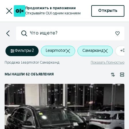
Продолжить в приложении
Открыть
Открывайте OLX одним касанием
Что ищете?
Фильтры
·
2
Leapmotor
Самарканд
+0 
Продажа Leapmotor Самарканд
Показать Полностью
МЫ НАШЛИ 62 ОБЪЯВЛЕНИЯ