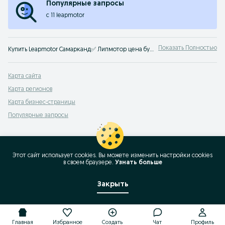
Популярные запросы
c 11 leapmotor
Показать Полностью
Купить Leapmotor Самарканд✅ Липмотор цена бу и нового авто ☝ Большой выбор автомобилей по выгодным ценам на OLX.uz!
Карта сайта
Карта регионов
Карта бизнес-страницы
Популярные запросы
Этот сайт использует cookies. Вы можете изменить настройки cookies
в своeм браузере.
Узнать больше
Закрыть
Главная
Избранное
Создать
Чат
Профиль