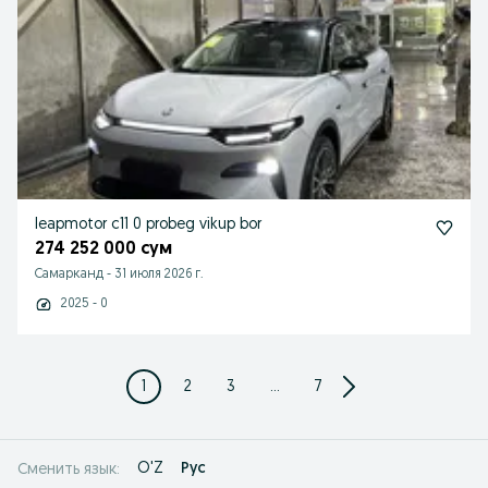
leapmotor c11 0 probeg vikup bor
274 252 000 сум
Самарканд
-
31 июля 2026 г.
2025 - 0
1
2
3
...
7
O'Z
Рус
Сменить язык: