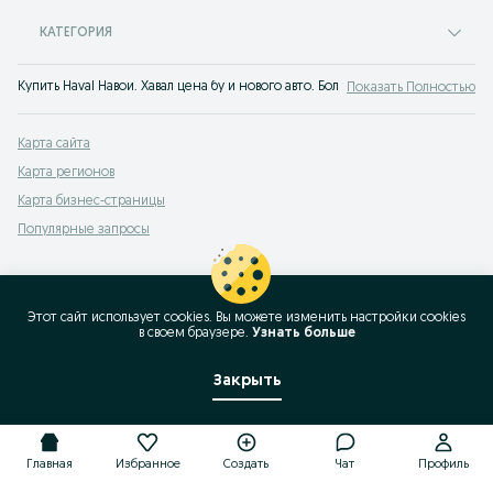
КАТЕГОРИЯ
Купить Haval Навои. Хавал цена бу и нового авто. Большой выбор автомобиле
Показать Полностью
Карта сайта
Карта регионов
Карта бизнес-страницы
Популярные запросы
Этот сайт использует cookies. Вы можете изменить настройки cookies
в своeм браузере.
Узнать больше
Закрыть
Главная
Избранное
Создать
Чат
Профиль