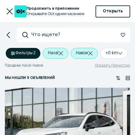
Продолжить в приложении
Открыть
Открывайте OLX одним касанием
Что ищете?
Фильтры
·
2
Haval
Навои
+0 km
Продажа Haval Навои
Показать Полностью
МЫ НАШЛИ 9 ОБЪЯВЛЕНИЙ