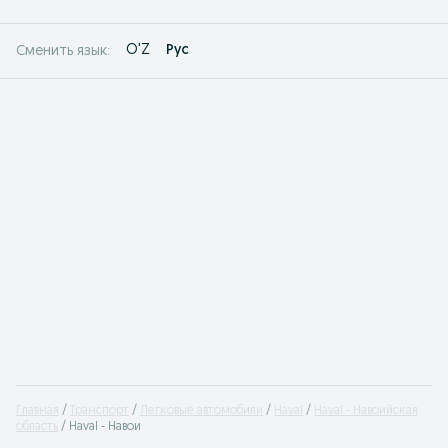
O'Z
Рус
Сменить язык:
Главная
Транспорт
Легковые автомобили
Haval
Haval - Навоийская
область
Haval - Навои