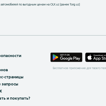
р автомобилей по выгодным ценам на OLX.uz (ранее Torg.uz)
зопасности
Бесплатное приложение для твоего те
онов
ес-страницы
 запросы
X
ать и покупать?