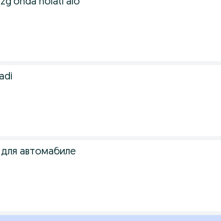
ozg‘onda holati alo
ladi
 для автомабиле