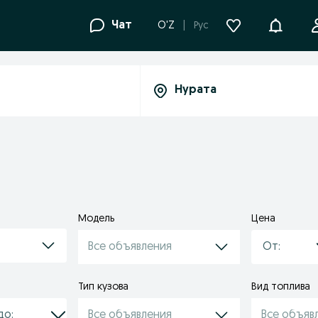
Уведомле
Чат
O'Z
Рус
Модель
Цена
Все объявления
Тип кузова
Вид топлива
Все объявления
Все объяв