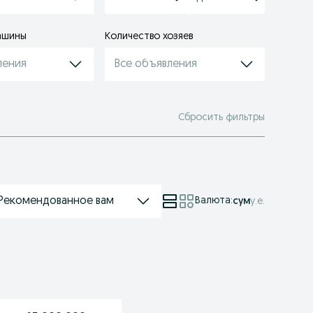
ашины
Количество хозяев
ления
Все объявления
Сбросить фильтры
Рекомендованное вам
Валюта
:
сум
у.е.