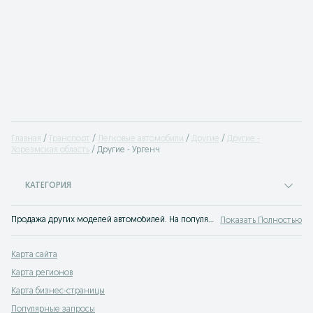
Главная
Транспорт
Легковые автомобили
Другие
Другие -
Хорезмская область
Другие - Ургенч
КАТЕГОРИЯ
Продажа других моделей автомобилей. На популярном сервисе объявлений OLX.uz Ургенч вы легко сможете купить новое или бу авто с пробегом. Твоя машина ждет тебя на OLX.uz!
Показать Полностью
Карта сайта
Карта регионов
Карта бизнес-страницы
Популярные запросы