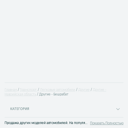
Главная
Транспорт
Легковые автомобили
Другие
Другие -
Навоийская область
Другие - Бешрабат
КАТЕГОРИЯ
Продажа других моделей автомобилей. На популярном сервисе объявлений OLX.uz Бешрабат вы легко сможете купить новое или бу авто с пробегом. Твоя машина ждет тебя на OLX.uz!
Показать Полностью