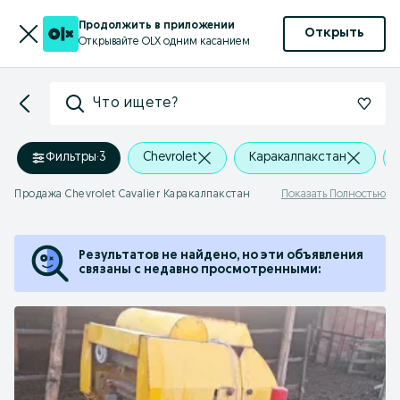
Продолжить в приложении
Открыть
Открывайте OLX одним касанием
Что ищете?
Фильтры
·
3
Chevrolet
Каракалпакстан
Продажа Chevrolet Cavalier Каракалпакстан
Показать Полностью
Результатов не найдено, но эти объявления
связаны с недавно просмотренными: