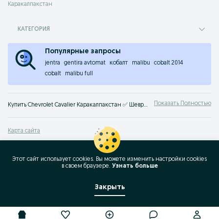
Каракалпакстан
КАТЕГОРИЯ
Популярные запросы
jentra
gentira avtomat
кобалт
malibu
cobalt 2014
cobalt
malibu full
Показать Полностью
Купить Chevrolet Cavalier Каракалпакстан ✅ Шевроле Cavalier цена бу и нового авто ☝ Большой выбор автомобилей по выгодным ценам на OLX.uz (ранее Torg.uz)
Карта сайта
Карта регионов
Карта бизнес-страницы
Этот сайт использует cookies. Вы можете изменить настройки cookies
в своeм браузере.
Узнать больше
Популярные запросы
Закрыть