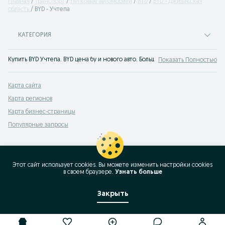
Главная
Транспорт
Легковые автомобили
BYD
BYD - Джизакская
область
BYD - Учтепа
КАТЕГОРИЯ
Купить BYD Учтепа. BYD цена бу и нового авто. Большой выбор автомобилей 
Показать Полностью
Карта сайта
Карта регионов
Карта бизнес-страницы
Популярные запросы
Этот сайт использует cookies. Вы можете изменить настройки cookies
в своeм браузере.
Узнать больше
Закрыть