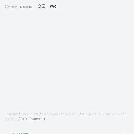
O'Z
Рус
Сменить язык:
Главная
Транспорт
Легковые автомобили
BYD
BYD - Сырдарьинская
область
BYD - Гулистан