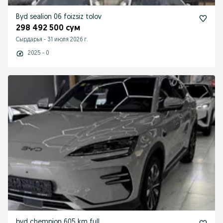
Byd sealion 06 foizsiz tolov
298 492 500 сум
Сырдарья
-
31 июля 2026 г.
2025 - 0
byd chempion 605 km full