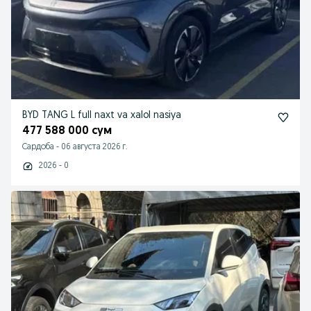
BYD TANG L full naxt va xalol nasiya
477 588 000 сум
Сардоба
-
06 августа 2026 г.
2026 - 0