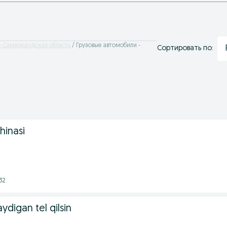
- Самаркандская область
Грузовые автомобили -
Сортировать по:
hinasi
32
aydigan tel qilsin