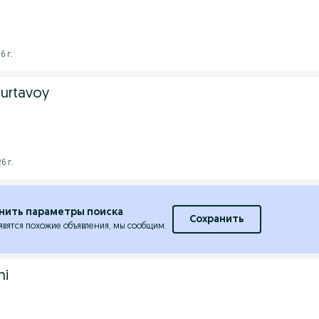
6 г.
burtavoy
6 г.
нить параметры поиска
Сохранить
явятся похожие объявления, мы сообщим.
ni