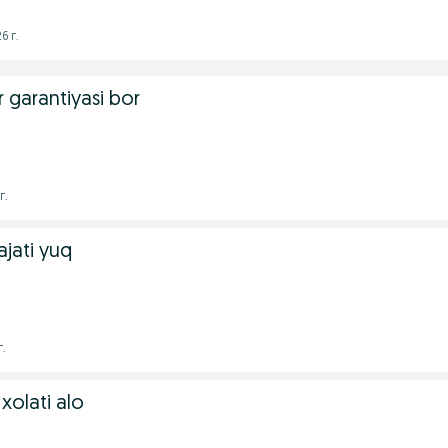
6 г.
r garantiyasi bor
г.
ajati yuq
г.
xolati alo