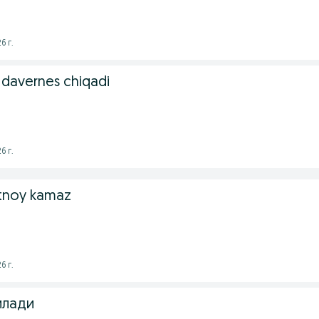
6 г.
 davernes chiqadi
6 г.
otnoy kamaz
6 г.
илади