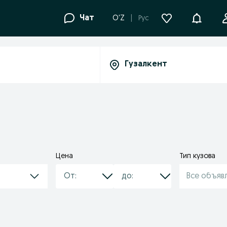
Уведомле
Чат
O'Z
Рус
Цена
Тип кузова
Все объяв