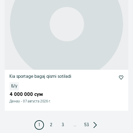
Kia sportage bagaj qismi sotiladi
Б/у
4 000 000 сум
Денау
-
07 августа 2026 г.
1
2
3
...
53