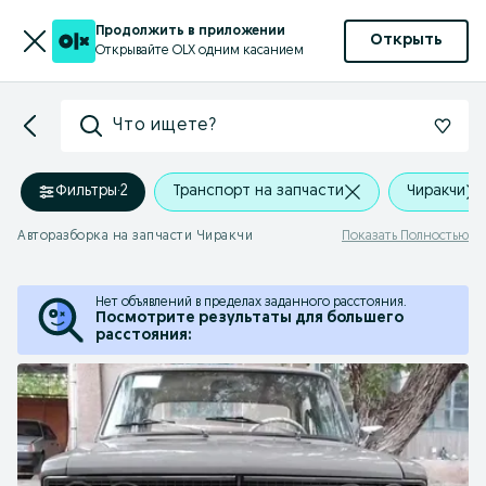
Продолжить в приложении
Открыть
Открывайте OLX одним касанием
Что ищете?
Фильтры
·
2
Транспорт на запчасти
Чиракчи
Авторазборка на запчасти Чиракчи
Показать Полностью
Нет объявлений в пределах заданного расстояния.
Посмотрите результаты для большего
расстояния: