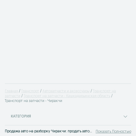
Главная
Транспорт
Автозапчасти и аксессуары
Транспорт на
запчасти
Транспорт на запчасти - Кашкадарьинская область
Транспорт на запчасти - Чиракчи
КАТЕГОРИЯ
Продажа авто на разборку Чиракчи: продать автомобиль на запчасти теперь проще простого - объявления на доске OLX.uz Чиракчи. OLX знает все о выгодной продаже авто на запчасти!
Показать Полностью