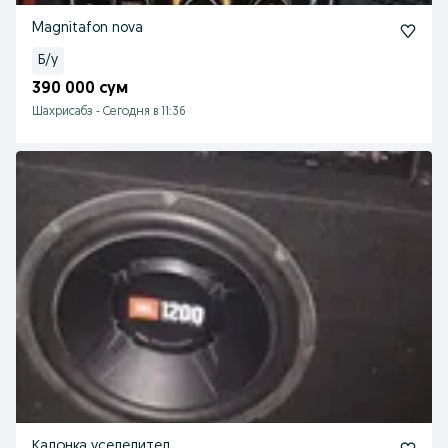
Magnitafon nova
Б/у
390 000 сум
Шахрисабз
-
Сегодня в 11:36
Калонка уселелител