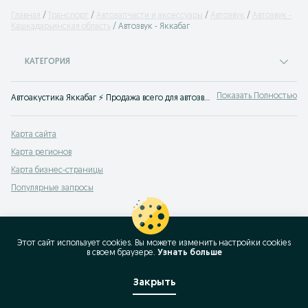
Главная
Транспорт
Автозапчасти и аксессуары
Автозвук
Автозвук -
Кашкадарьинская область
Автозвук - Яккабаг
КАТЕГОРИЯ
Показать Полностью
Автоакустика Яккабаг ⚡ Продажа всего для автозвука в машину на ⮫ OLX.uz
Карта сайта
Карта регионов
Карта бизнес-страницы
Популярные запросы
Этот сайт использует cookies. Вы можете изменить настройки cookies
в своeм браузере.
Узнать больше
Закрыть