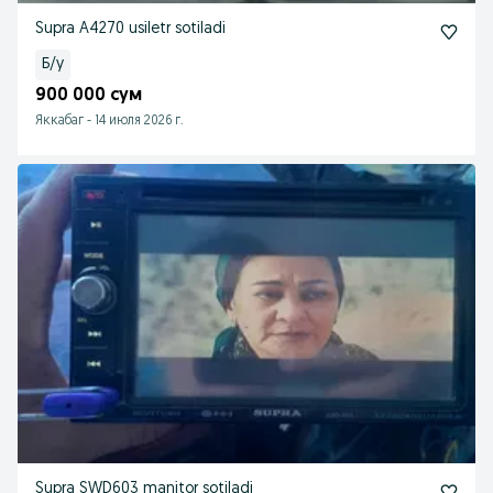
Supra A4270 usiletr sotiladi
Б/у
900 000 сум
Яккабаг
-
14 июля 2026 г.
Supra SWD603 manitor sotiladi