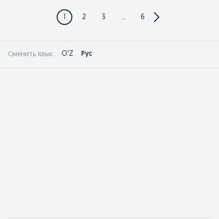
1
2
3
...
6
O'Z
Рус
Сменить язык: