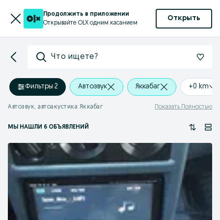
Продолжить в приложении
Открыть
Открывайте OLX одним касанием
Что ищете?
Фильтры
·
2
Автозвук
Яккабаг
+0 km
Автозвук, автоакустика Яккабаг
Показать Полностью
МЫ НАШЛИ 6 ОБЪЯВЛЕНИЙ