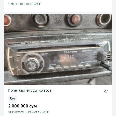
Чилек
-
10 июля 2026 г.
Pioner kapilekt zur xolatda
Б/у
2 000 000 сум
Янгикурган
-
19 июля 2026 г.