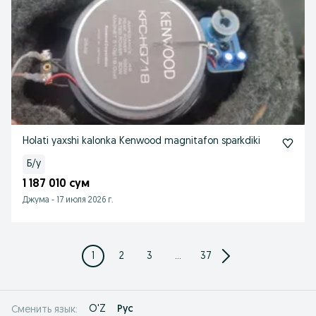
Holati yaxshi kalonka Kenwood magnitafon sparkdiki
Б/у
1 187 010 сум
Джума
-
17 июля 2026 г.
1
2
3
...
37
O'Z
Рус
Сменить язык: