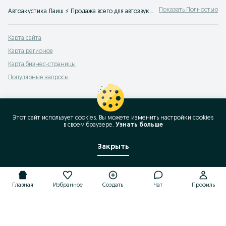
Показать Полностью
Автоакустика Лаиш ⚡ Продажа всего для автозвука в машину на ⮫ OLX.uz
Карта сайта
Карта регионов
Карта бизнес-страницы
Популярные запросы
Этот сайт использует cookies. Вы можете изменить настройки cookies
в своeм браузере.
Узнать больше
Закрыть
Главная
Избранное
Создать
Чат
Профиль