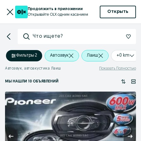
Продолжить в приложении
Открыть
Открывайте OLX одним касанием
Что ищете?
Фильтры
·
2
Автозвук
Лаиш
+0 km
Автозвук, автоакустика Лаиш
Показать Полностью
МЫ НАШЛИ 10 ОБЪЯВЛЕНИЙ