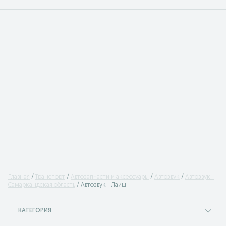
Главная
Транспорт
Автозапчасти и аксессуары
Автозвук
Автозвук -
Самаркандская область
Автозвук - Лаиш
КАТЕГОРИЯ