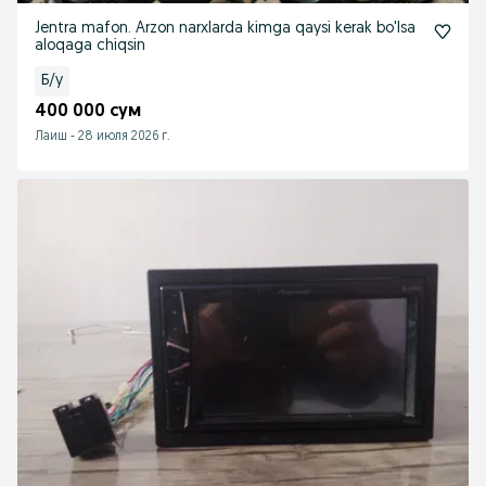
Jentra mafon. Arzon narxlarda kimga qaysi kerak bo'lsa
aloqaga chiqsin
Б/у
400 000 сум
Лаиш
-
28 июля 2026 г.