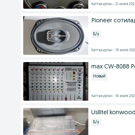
Каттакурган - 21 июля 2026
Pioneer сотилад
Б/у
Каттакурган - 19 июля 202
max CW-8088 Poʻ
Новый
Каттакурган - 16 июля 202
Usilitel konwoo
Б/у