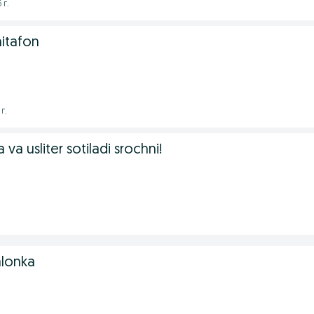
 г.
itafon
г.
a usliter sotiladi srochni!
alonka