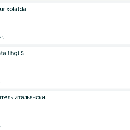
zur xolatda
 г.
a fihgt S
.
тель итальянски.
.