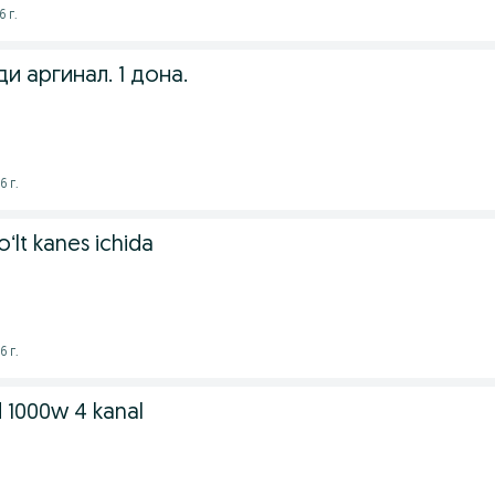
 г.
и аргинал. 1 дона.
6 г.
lt kanes ichida
6 г.
d 1000w 4 kanal