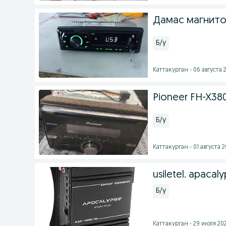
Дамас магнитол
Б/у
Каттакурган - 06 августа 2
Pioneer FH-X38
Б/у
Каттакурган - 01 августа 2
usiletel. apacal
Б/у
Каттакурган - 29 июля 202