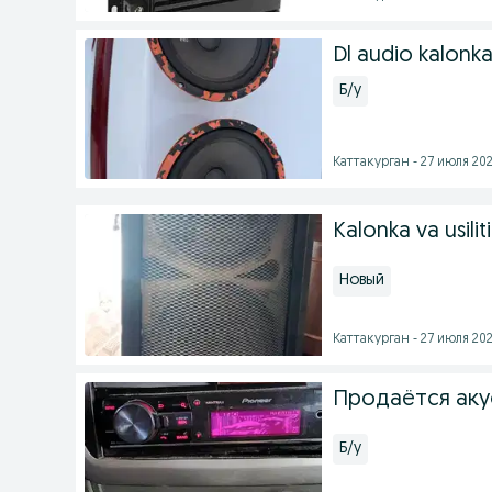
Dl audio kalonkas
Б/у
Каттакурган - 27 июля 202
Kalonka va usiliti
Новый
Каттакурган - 27 июля 202
Продаётся аку
Б/у