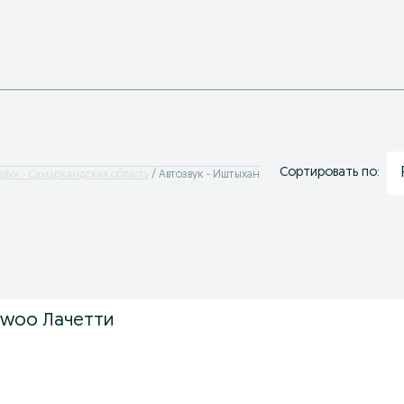
Сортировать по:
звук - Самаркандская область
Автозвук - Иштыхан
ewoo Лачетти