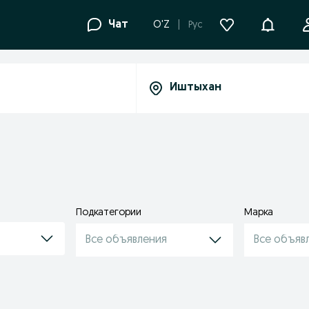
Уведомле
Чат
O'Z
Рус
Подкатегории
Марка
Все объявления
Все объяв