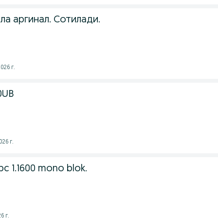
а аргинал. Сотилади.
026 г.
0UB
026 г.
ypc 1.1600 mono blok.
6 г.