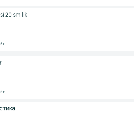
i 20 sm lik
6 г.
r
6 г.
стика