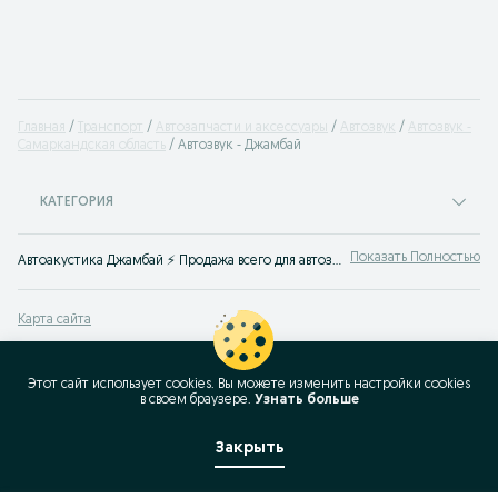
Главная
Транспорт
Автозапчасти и аксессуары
Автозвук
Автозвук -
Самаркандская область
Автозвук - Джамбай
КАТЕГОРИЯ
Показать Полностью
Автоакустика Джамбай ⚡ Продажа всего для автозвука в машину на ⮫ OLX.uz
Карта сайта
Карта регионов
Карта бизнес-страницы
Этот сайт использует cookies. Вы можете изменить настройки cookies
в своeм браузере.
Узнать больше
Популярные запросы
Закрыть