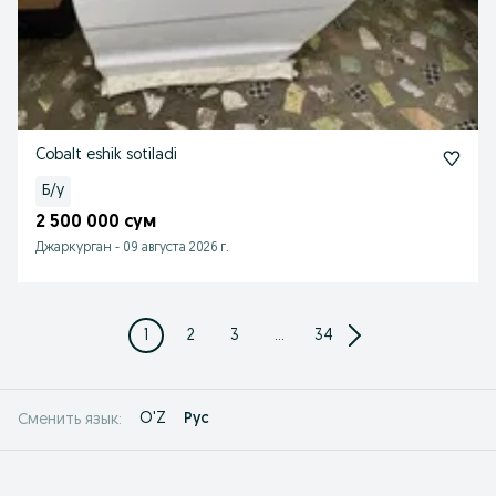
Cobalt eshik sotiladi
Б/у
2 500 000 сум
Джаркурган
-
09 августа 2026 г.
1
2
3
...
34
O'Z
Рус
Сменить язык: