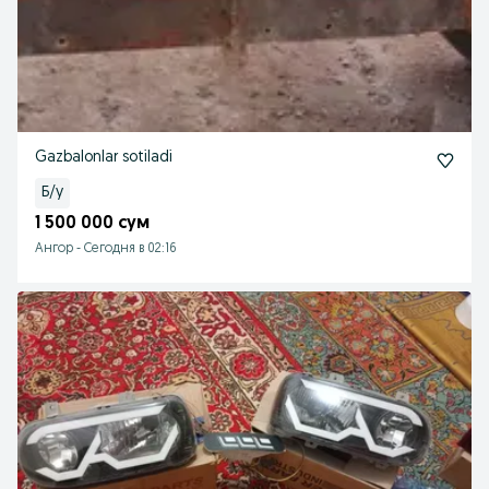
Gazbalonlar sotiladi
Б/у
1 500 000 сум
Ангор
-
Сегодня в 02:16