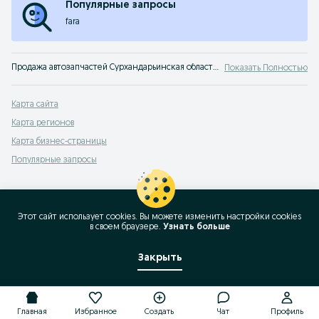
Популярные запросы
fara
Продажа автозапчастей Сурхандарьинская область: тут можно выгодно продать или купить запчасти для авто. Объявления на сервисе OLX.uz Сурхандарьинская область - быстрая покупка запчастей на машину!
Показать Полностью
Карта сайта
Карта регионов
Карта бизнес-страницы
Популярные запросы
Этот сайт использует cookies. Вы можете изменить настройки cookies
в своeм браузере.
Узнать больше
Закрыть
Главная
Избранное
Создать
Чат
Профиль