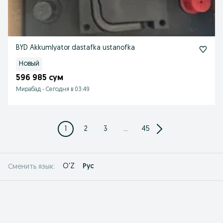
BYD Akkumlyator dastafka ustanofka
Новый
596 985 сум
Мирабад
-
Сегодня в 03:49
1
2
3
...
45
O'Z
Рус
Сменить язык: