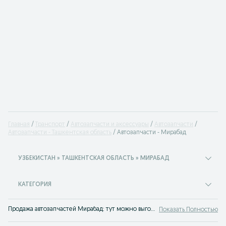
Главная
Транспорт
Автозапчасти и аксессуары
Автозапчасти
Автозапчасти - Ташкентская область
Автозапчасти - Мирабад
УЗБЕКИСТАН » ТАШКЕНТСКАЯ ОБЛАСТЬ » МИРАБАД
КАТЕГОРИЯ
Продажа автозапчастей Мирабад: тут можно выгодно продать или купить запчасти для авто. Объявления на сервисе OLX.uz Мирабад - быстрая покупка запчастей на машину!
Показать Полностью