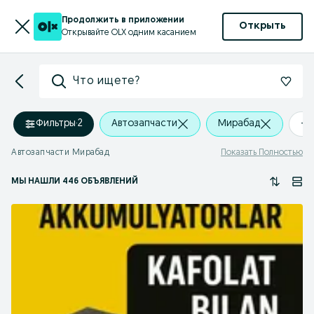
Продолжить в приложении
Открыть
Открывайте OLX одним касанием
Что ищете?
Фильтры
·
2
Автозапчасти
Мирабад
+0
Автозапчасти Мирабад
Показать Полностью
МЫ НАШЛИ 446 ОБЪЯВЛЕНИЙ