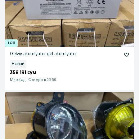
Gelviy akumlyator gel akumlyator
Новый
358 191 сум
Мирабад
-
Сегодня в 03:50