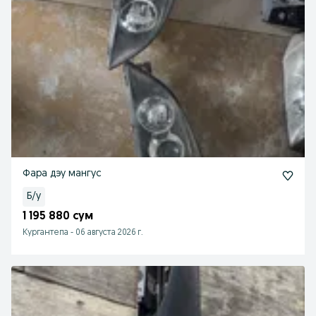
Фара дэу мангус
Б/у
1 195 880 сум
Кургантепа
-
06 августа 2026 г.