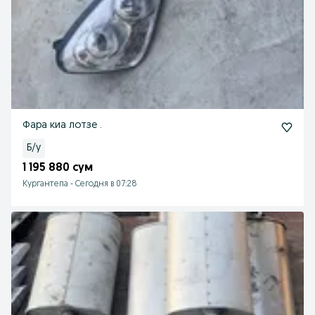
Фара киа лотзе .
Б/у
1 195 880 сум
Кургантепа
-
Сегодня в 07:28