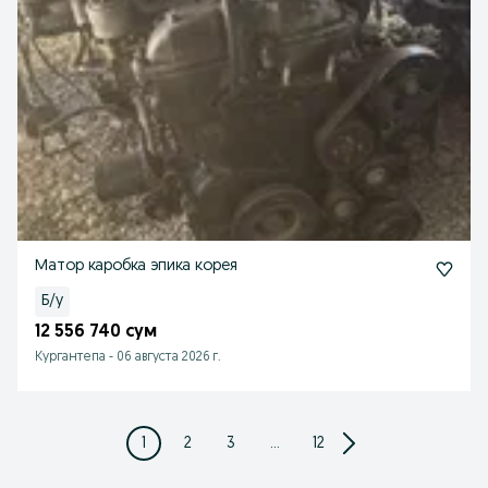
Матор каробка эпика корея
Б/у
12 556 740 сум
Кургантепа
-
06 августа 2026 г.
1
2
3
...
12