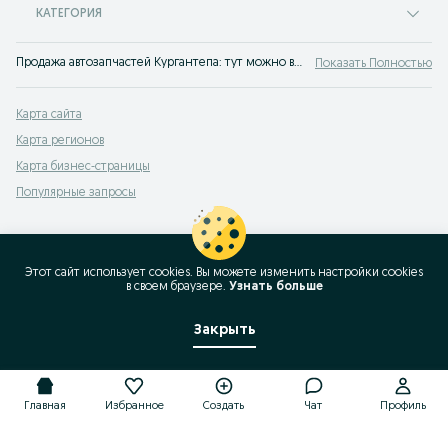
КАТЕГОРИЯ
Продажа автозапчастей Кургантепа: тут можно выгодно продать или купить запчасти для авто. Объявления на сервисе OLX.uz Кургантепа - быстрая покупка запчастей на машину!
Показать Полностью
Карта сайта
Карта регионов
Карта бизнес-страницы
Популярные запросы
Этот сайт использует cookies. Вы можете изменить настройки cookies
в своeм браузере.
Узнать больше
Закрыть
Главная
Избранное
Создать
Чат
Профиль