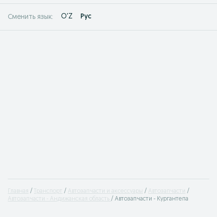
O'Z
Рус
Сменить язык:
Главная
Транспорт
Автозапчасти и аксессуары
Автозапчасти
Автозапчасти - Андижанская область
Автозапчасти - Кургантепа