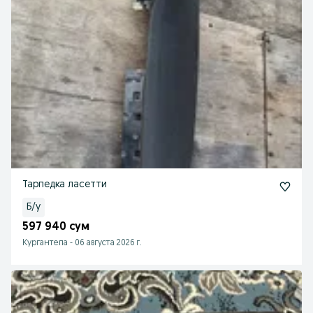
Тарпедка ласетти
Б/у
597 940 сум
Кургантепа
-
06 августа 2026 г.