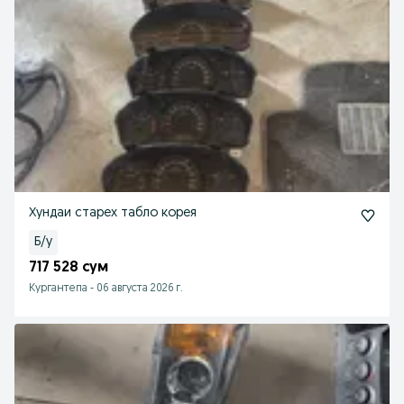
Хундаи старех табло корея
Б/у
717 528 сум
Кургантепа
-
06 августа 2026 г.