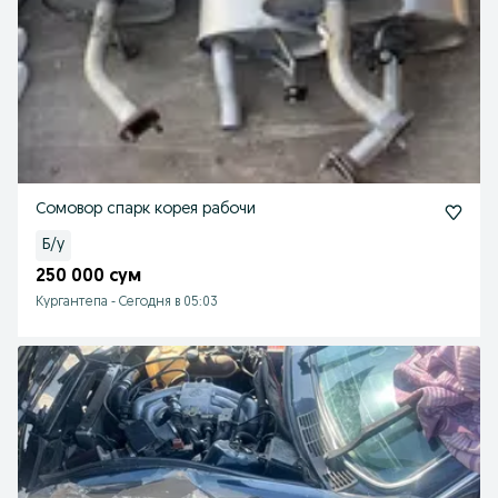
Сомовор спарк корея рабочи
Б/у
250 000 сум
Кургантепа
-
Сегодня в 05:03