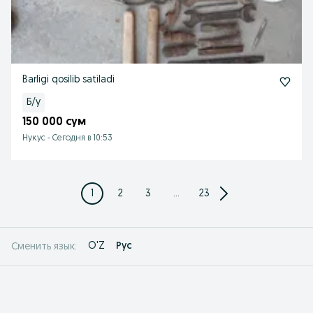
Barligi qosilib satiladi
Б/у
150 000 сум
Нукус
-
Сегодня в 10:53
1
2
3
...
23
O'Z
Рус
Сменить язык: