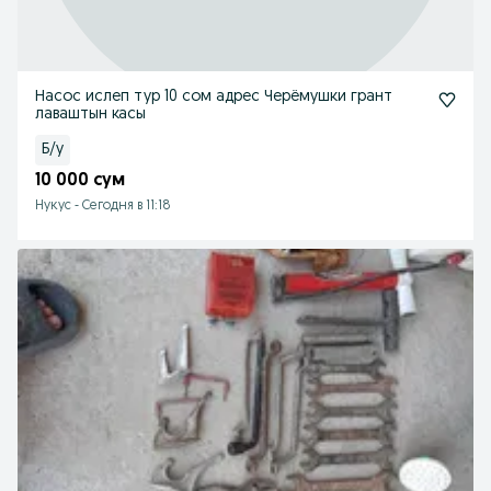
Насос ислеп тур 10 сом адрес Черёмушки грант
лаваштын касы
Б/у
10 000 сум
Нукус
-
Сегодня в 11:18