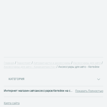
Главная
Транспорт
Автозапчасти и аксессуары
Аксессуары для авто
Аксессуары для авто - Каракалпакстан
Аксессуары для авто - Кегейли
КАТЕГОРИЯ
Интернет магазин автоаксессуаров Кегейли на сайте OLX.uz Кегейли. Выгодные предложения недорого купить аксессуары для автомобиля ждут вас!
Показать Полностью
Карта сайта