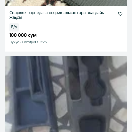
Спаркке торпедага коврик алькантара, жагдайы
жақсы
Б/у
100 000 сум
Нукус
-
Сегодня в 12:25