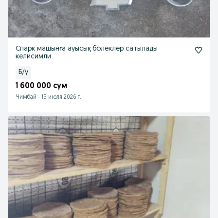
Спарк машынға ауысық болеклер сатылады
келисимли
Б/у
1 600 000 сум
Чимбай
-
15 июля 2026 г.