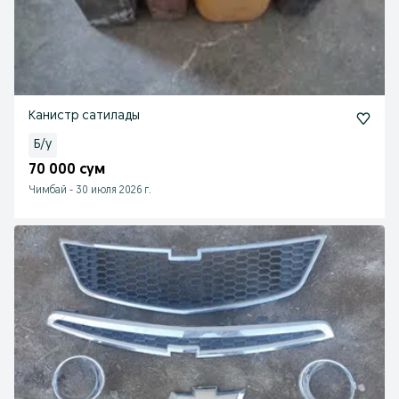
Канистр сатилады
Б/у
70 000 сум
Чимбай
-
30 июля 2026 г.