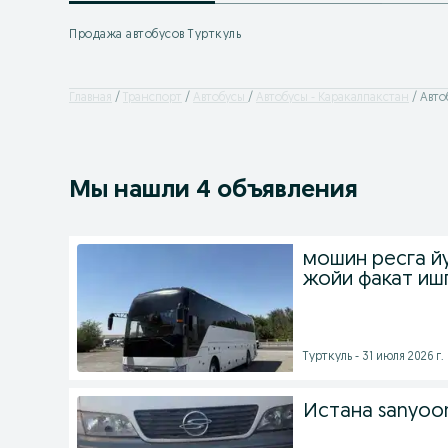
Продажа автобусов Турткуль
Главная
Транспорт
Автобусы
Автобусы - Каракалпакстан
Авто
Мы нашли 4 объявления
мошин ресга й
жойи факат иш
Турткуль - 31 июля 2026 г.
Истана sanyoo