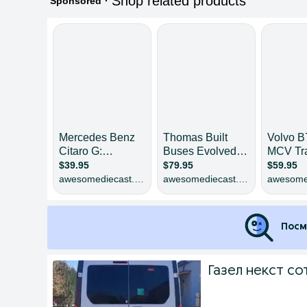
Посм
Газел некст со