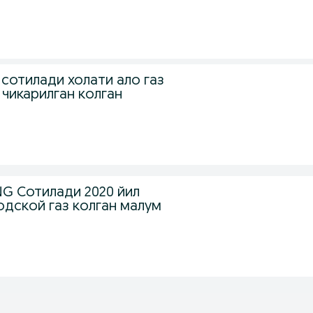
сотилади холати ало газ
 чикарилган колган
G Сотилади 2020 йил
одской газ колган малум