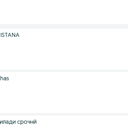
 ISTANA
chas
тилади срочнй