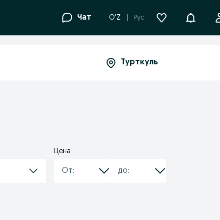
Уведомле
Чат
O'Z
Рус
Цена