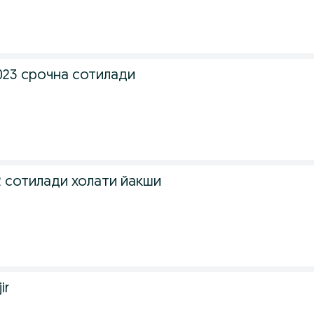
023 срочна сотилади
12 сотилади холати йакши
ir