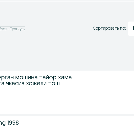
Сортировать по:
бусы - Турткуль
урган мошина тайор хама
га чкасиз хожели тош
ng 1998