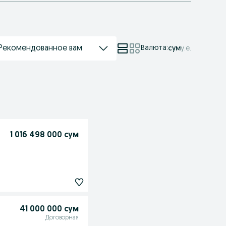
Рекомендованное вам
Валюта
:
сум
у.е.
1 016 498 000 сум
41 000 000 сум
Договорная