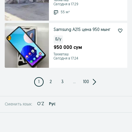
Тахиаташ
Сегодня в 17:29
55 м²
Samsung A21S цена 950 мынг
Б/у
950 000 сум
Тахиаташ
Сегодня в 17:24
1
2
3
...
100
O'Z
Рус
Сменить язык: