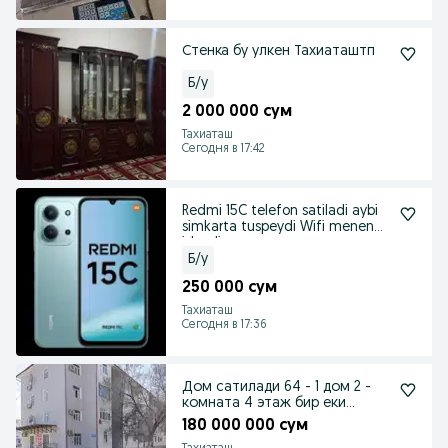
Стенка бу улкен Тахиаташтп
Б/у
2 000 000 сум
Тахиаташ
Сегодня в 17:42
Redmi 15C telefon satiladi aybi
simkarta tuspeydi Wifi menen
isleydi
Б/у
250 000 сум
Тахиаташ
Сегодня в 17:36
Дом сатилади 64 - 1 дом 2 -
комната 4 этаж бир еки
затлари менен.
180 000 000 сум