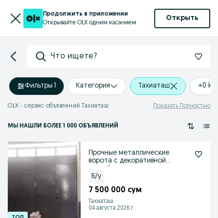
Продолжить в приложении
Открыть
Открывайте OLX одним касанием
Что ищете?
Фильтры
·
1
Категория
Тахиаташ
+0 km
OLX - сервис объявлений Тахиаташ
Показать Полностью
МЫ НАШЛИ
БОЛЕЕ
1 000 ОБЪЯВЛЕНИЙ
Прочные металлические
ворота с декоративной
ковкой
Б/у
7 500 000 сум
Тахиаташ
04 августа 2026 г.