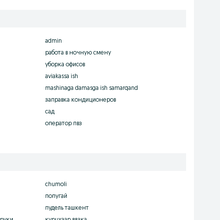
admin
работа в ночную смену
уборка офисов
aviakassa ish
mashinaga damasga ish samarqand
заправка кондиционеров
сад
оператор пвз
chumoli
попугай
пудель ташкент