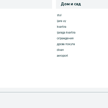
Дом и сад
stul
ijara uy
kvartira
ijaraga kvartira
ограждения
дрова покупа
divan
aeroport