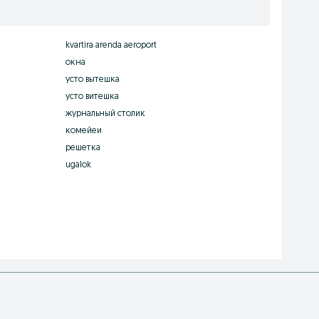
kvartira arenda aeroport
окна
усто вытешка
усто витешка
журнальный столик
комейеи
решетка
ugalok