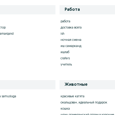
Работа
работа
ктор
доставка волга
samarqand
ish
ночная смена
иш самарканд
ишлаб
crafers
учитель
Животные
ya samusluga
красивые катята
окальцован, идеальный подарок
кошка