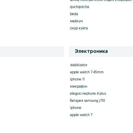
шпиц померанский отдам в хорошие
quchqorcha
beda
майкун
охур куйга
Электроника
stabilizator
apple watch 7 45mm
iphone 11
микрафон
elegoo neptune 4 plus
батарея samsung j710
iphone
apple watch 7