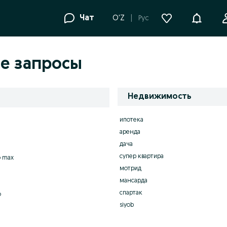
Уведомле
Чат
O'Z
Рус
е запросы
Недвижимость
ипотека
аренда
дача
супер квартира
o max
мотрид
мансарда
спартак
o
siyob