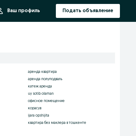
ния
Ваш профиль
Подать объявление
аренда квартира
аренда полуподваль
катеж аренда
uy sotib olaman
офисное помещение
корасув
ijara opshijita
квартира без маклера в тошкенте