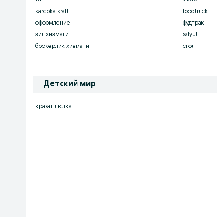
та
vikup
karopka kraft
foodtruck
оформление
фудтрак
зил хизмати
salyut
брокерлик хизмати
стол
Детский мир
крават люлка