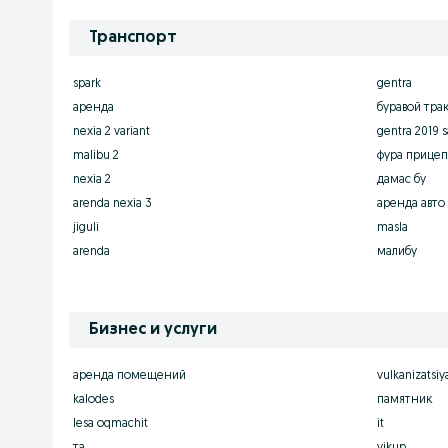
Транспорт
spark
gentra
аренда
буравой тра
nexia 2 variant
gentra 2019 
malibu 2
фура прицеп
nexia 2
дамас бу
arenda nexia 3
аренда авто
jiguli
masla
arenda
малибу
Бизнес и услуги
аренда помещений
vulkanizatsi
kalodes
памятник
lesa oqmachit
it