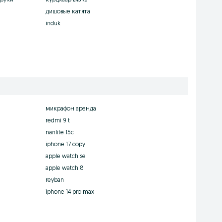
 руки
курцхаар вязка
дишовые катята
induk
микрафон аренда
redmi 9 t
nanlite 15c
iphone 17 copy
apple watch se
apple watch 8
reyban
iphone 14 pro max