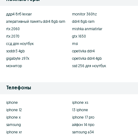
ддр4 8гб lexsar
monitor 360hz
аперативный память ddr4 8gb ram
ddr4 8gb ram
rtx 2060
mishka anmiatirlar
rtx 2070
gtx 1650
ссд для ноутбук
msi
soddr3 4gb
opetivka ddr4
gigabyte z97x
opetivka ddr4 4gb
монитор
ssd 256 для ноутбук
Телефоны
iphone
iphone xs
iphone 12
13 iphone
iphone x
iphone 17 pro
samsung
айфон 14 про
iphone xr
samsung a34