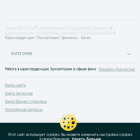
Главная
Работа
Юриспруденция / бухгалтерия / финансы
Юриспруденция / бухгалтерия / финансы - Бухарская область
Юриспруденция / бухгалтерия / финансы - Каган
КАТЕГОРИЯ
Работа в юриспруденции, бухгалтерии и сфере финансов Каган. Огромная ба
Показать Полностью
Карта сайта
Карта регионов
Карта бизнес-страницы
Популярные запросы
Этот сайт использует cookies. Вы можете изменить настройки cookies
в своeм браузере.
Узнать больше