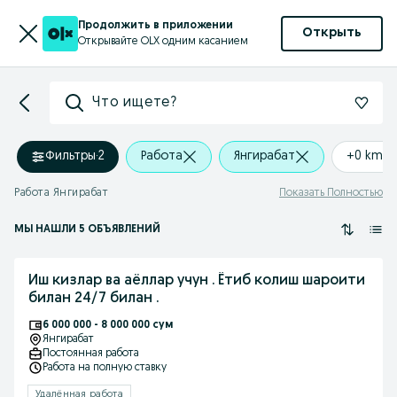
Продолжить в приложении
Открыть
Открывайте OLX одним касанием
Что ищете?
Фильтры
·
2
Работа
Янгирабат
+0 km
Работа Янгирабат
Показать Полностью
МЫ НАШЛИ 5 ОБЪЯВЛЕНИЙ
Иш кизлар ва аёллар учун . Ётиб колиш шароити
билан 24/7 билан .
6 000 000 - 8 000 000 сум
Янгирабат
Постоянная работа
Работа на полную ставку
Удалённая работа