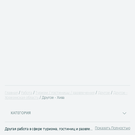
Главная
Работа
Туризм / гостиницы / развлечения
Другое
Другое -
Хорезмская область
Другое - Хива
КАТЕГОРИЯ
Показать Полностью
Другая работа в сфере туризма, гостиниц и развлечений Хива ⭐ Все вакансии для специалистов отельного бизнеса ⮞⮞ OLX.uz Хива