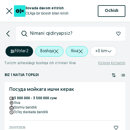
Ilovada davom ettirish
Ochish
OLXga bir bosish bilan kirish
Nimani qidiryapsiz?
Filtrlar
·
2
Boshqa
Xiva
+0 km
Turizm sohasidagi boshqa ish o'rinlari Xiva
Ko‘proq Ko‘rsatish
BIZ 1 NATIJA TOPILDI
Посуда мойкага ишчи керак
3 000 000 - 3 500 000 сум
Xiva
Doimiy bandlik
To‘liq stavkada bandlik
25/07/2026