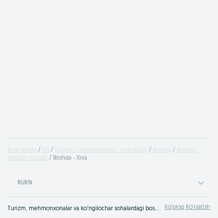
Bosh sahifa
Ish
Turizm / mehmonxona / o'yin-kulgi
Boshqa
Boshqa -
Xorazm viloyati
Boshqa - Xiva
RUKN
Ko‘proq Ko‘rsatish
Turizm, mehmonxonalar va ko'ngilochar sohalardagi boshqa ishlar Xiva ⭐ mehmonxona biznesi mutaxassislari uchun barcha bo'sh ish o'rinlari ⮞⮞ OLX.uz