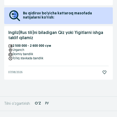
Bu qidiruv bo’yicha kattaroq masofada
natijalarni ko’rish:
Ingliz(Rus tili)ni biladigan Qiz yoki Yigitlarni ishga
taklif qilamiz
2 500 000 - 2 600 000 сум
Urganch
Doimiy bandlik
To‘liq stavkada bandlik
07/08/2026
O'Z
РУ
Tilni o'zgartirish: